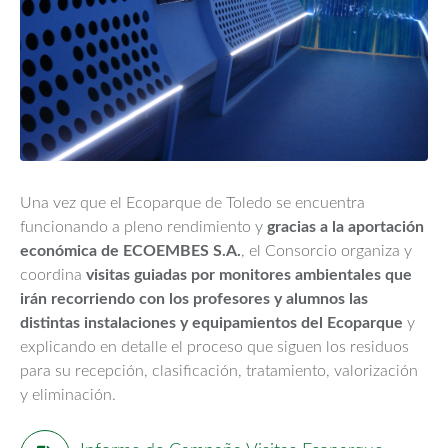
Una vez que el Ecoparque de Toledo se encuentra
funcionando a pleno rendimiento y
gracias a la aportación
económica de ECOEMBES S.A.
, el Consorcio organiza y
coordina
visitas guiadas por monitores ambientales que
irán recorriendo con los profesores y alumnos las
distintas instalaciones y equipamientos del Ecoparque
y
explicando en detalle el proceso que siguen los residuos
para su recepción, clasificación, tratamiento, valorización
y eliminación.