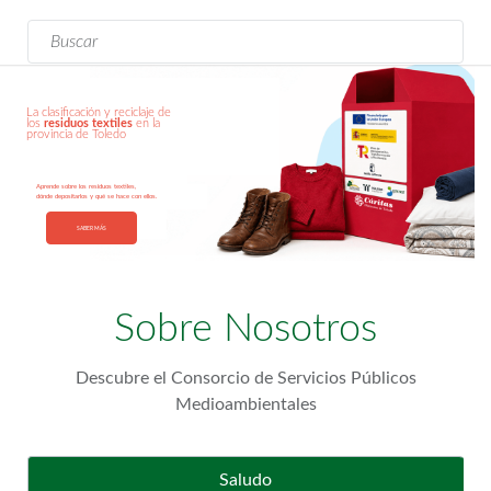
Formulario de
Buscar
búsqueda
La clasificación y reciclaje de
los
residuos textiles
en la
provincia de Toledo
Aprende sobre los residuos textiles,
dónde depositarlos y qué se hace con ellos.
SABER MÁS
Sobre Nosotros
Descubre el Consorcio de Servicios Públicos
Medioambientales
Saludo