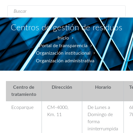
Formulario de
Buscar
búsqueda
Centros de gestión de residuos
Inicio
Portal de transparencia
Organización institucional
Organización administrativa
Centro de
Dirección
Horario
T
tratamiento
Ecoparque
CM-4000,
De Lunes a
6
Km. 11
Domingo de
7
forma
ininterrumpida