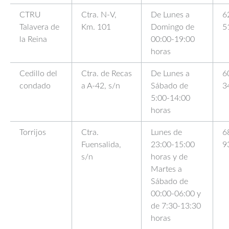
CTRU
Ctra. N-V,
De Lunes a
6
Talavera de
Km. 101
Domingo de
5
la Reina
00:00-19:00
horas
Cedillo del
Ctra. de Recas
De Lunes a
6
condado
a A-42, s/n
Sábado de
3
5:00-14:00
horas
Torrijos
Ctra.
Lunes de
6
Fuensalida,
23:00-15:00
9
s/n
horas y de
Martes a
Sábado de
00:00-06:00 y
de 7:30-13:30
horas