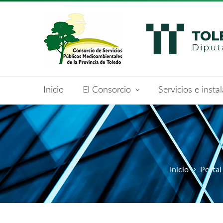
Inicio
El Consorcio
Servicios e insta
Datos Estadísticos
Instalaciones
Sobre Nosotros
Servicios
Inicio
Portal