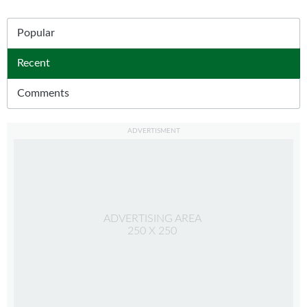
Popular
Recent
(solapa activa)
Comments
ADVERTISMENT
ADVERTISING AREA
250 X 250