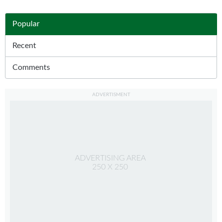
Popular
(solapa activa)
Recent
Comments
ADVERTISMENT
ADVERTISING AREA
250 X 250